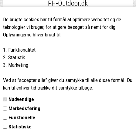
PH-Outdoor.dk
Fri fragt
ved køb over 499,-*
De brugte cookies har til formål at optimere websitet og de
teknologier vi bruger, for at gøre besøget så nemt for dig.
8662 2113
Oplysningerne bliver brugt til:
Ring hvis du har spørgsmål
1. Funktionalitet
eller ikke fandt det du søgte
2. Statistik
3. Marketing
Butikken i Viborg
har kæmpe udvalg og egen outlet
Ved at ”accepter alle” giver du samtykke til alle disse formål. Du
Vi glæder os til at se dig
kan til enhver tid trække dit samtykke tilbage.
Nødvendige
Din rygsæk
Markedsføring
Funktionelle
Kontakt
Statistiske
Retur