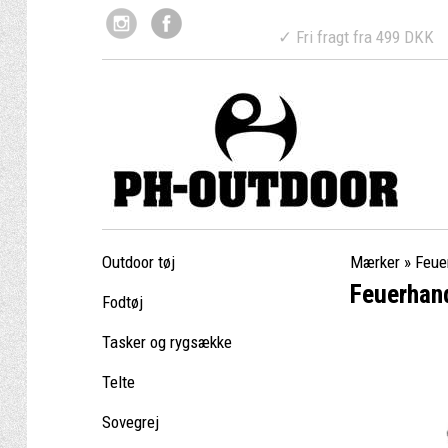
✓ Fri fragt fr
Outdoor tøj
Mærker
»
Feue
Feuerhan
Fodtøj
Tasker og rygsække
Telte
Sovegrej