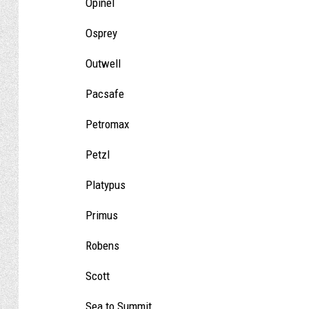
Opinel
Osprey
Outwell
Pacsafe
Petromax
Petzl
Platypus
Primus
Robens
Scott
Sea to Summit