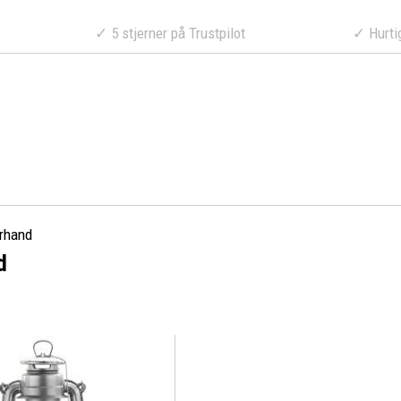
a 499 DKK
✓ 5 stjerner på Trustpilot
✓ Hurtig lev
rhand
d