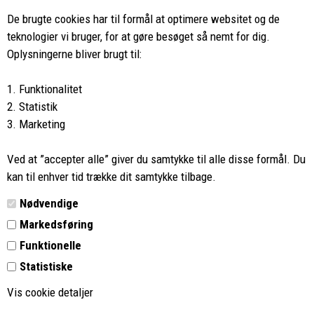
ved køb over 499,-*
De brugte cookies har til formål at optimere websitet og de
teknologier vi bruger, for at gøre besøget så nemt for dig.
8662 2113
Oplysningerne bliver brugt til:
Ring hvis du har spørgsmål
1. Funktionalitet
eller ikke fandt det du søgte
2. Statistik
3. Marketing
Butikken i Viborg
har kæmpe udvalg og egen outlet
Ved at ”accepter alle” giver du samtykke til alle disse formål. Du
Vi glæder os til at se dig
kan til enhver tid trække dit samtykke tilbage.
Nødvendige
Din rygsæk
Markedsføring
Funktionelle
Kontakt
Statistiske
Retur
Vis cookie detaljer