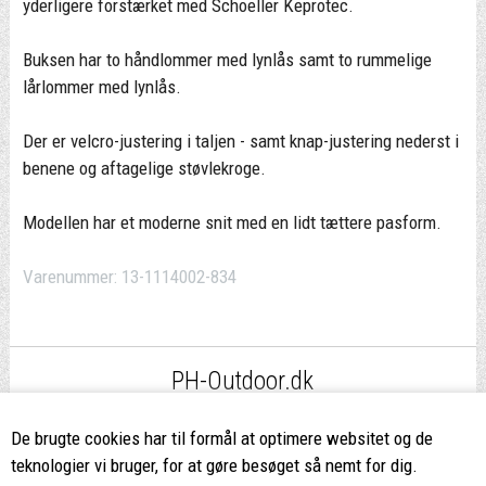
yderligere forstærket med Schoeller Keprotec.
Buksen har to håndlommer med lynlås samt to rummelige
lårlommer med lynlås.
Der er velcro-justering i taljen - samt knap-justering nederst i
benene og aftagelige støvlekroge.
Modellen har et moderne snit med en lidt tættere pasform.
Varenummer:
13-1114002-834
PH-Outdoor.dk
Fri fragt
ved køb over 499,-*
De brugte cookies har til formål at optimere websitet og de
teknologier vi bruger, for at gøre besøget så nemt for dig.