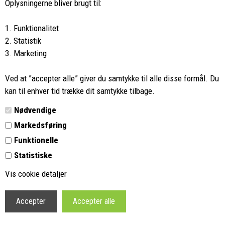
8662 2113
Oplysningerne bliver brugt til:
Ring hvis du har spørgsmål
1. Funktionalitet
eller ikke fandt det du søgte
2. Statistik
3. Marketing
Butikken i Viborg
har kæmpe udvalg og egen outlet
Ved at ”accepter alle” giver du samtykke til alle disse formål. Du
Vi glæder os til at se dig
kan til enhver tid trække dit samtykke tilbage.
Nødvendige
Din rygsæk
Markedsføring
Funktionelle
Kontakt
Statistiske
Retur
Vis cookie detaljer
Vilkår
Profil