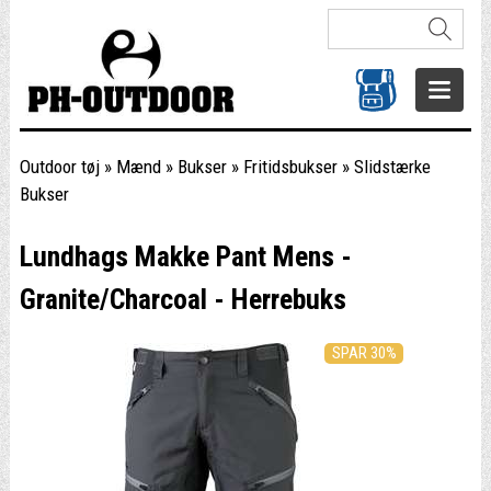
Outdoor tøj
»
Mænd
»
Bukser
»
Fritidsbukser
»
Slidstærke
Bukser
Lundhags Makke Pant Mens -
Granite/Charcoal - Herrebuks
SPAR 30%