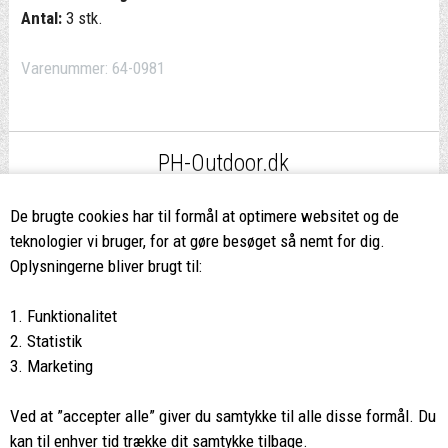
Antal:
3 stk.
Varenummer:
64-0981
PH-Outdoor.dk
Fri fragt
ved køb over 499,-*
De brugte cookies har til formål at optimere websitet og de
teknologier vi bruger, for at gøre besøget så nemt for dig.
8662 2113
Oplysningerne bliver brugt til:
Ring hvis du har spørgsmål
1. Funktionalitet
eller ikke fandt det du søgte
2. Statistik
3. Marketing
Butikken i Viborg
har kæmpe udvalg og egen outlet
Ved at ”accepter alle” giver du samtykke til alle disse formål. Du
Vi glæder os til at se dig
kan til enhver tid trække dit samtykke tilbage.