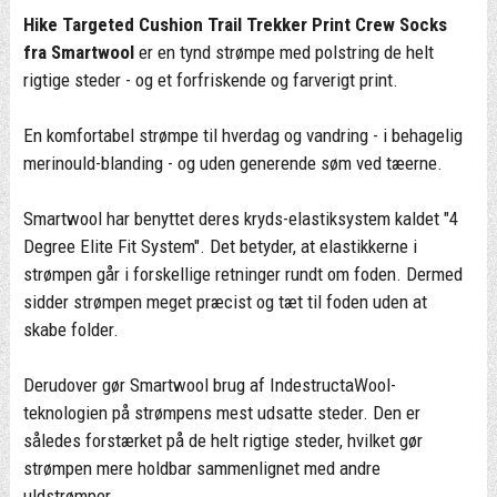
Hike Targeted Cushion Trail Trekker Print Crew Socks
fra Smartwool
er en tynd strømpe med polstring de helt
rigtige steder - og et forfriskende og farverigt print.
En komfortabel strømpe til hverdag og vandring - i behagelig
merinould-blanding - og uden generende søm ved tæerne.
Smartwool har benyttet deres kryds-elastiksystem kaldet "4
Degree Elite Fit System". Det betyder, at elastikkerne i
strømpen går i forskellige retninger rundt om foden. Dermed
sidder strømpen meget præcist og tæt til foden uden at
skabe folder.
Derudover gør Smartwool brug af IndestructaWool-
teknologien på strømpens mest udsatte steder. Den er
således forstærket på de helt rigtige steder, hvilket gør
strømpen mere holdbar sammenlignet med andre
uldstrømper.