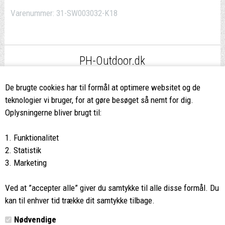
Varenummer:
31-SW003032-K18
PH-Outdoor.dk
Fri fragt
ved køb over 499,-*
De brugte cookies har til formål at optimere websitet og de
teknologier vi bruger, for at gøre besøget så nemt for dig.
8662 2113
Oplysningerne bliver brugt til:
Ring hvis du har spørgsmål
1. Funktionalitet
eller ikke fandt det du søgte
2. Statistik
3. Marketing
Butikken i Viborg
har kæmpe udvalg og egen outlet
Ved at ”accepter alle” giver du samtykke til alle disse formål. Du
Vi glæder os til at se dig
kan til enhver tid trække dit samtykke tilbage.
Nødvendige