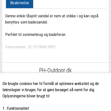
Beskrivelse
Denne enkle tåsplit-sandal er nem at stikke i og kan også
benyttes som badesandal.
Perfekt til sommerbrug og badeferier.
Varenummer:
32-1019040-MPC
PH-Outdoor.dk
Fri fragt
ved køb over 499,-*
De brugte cookies har til formål at optimere websitet og de
teknologier vi bruger, for at gøre besøget så nemt for dig.
8662 2113
Oplysningerne bliver brugt til:
Ring hvis du har spørgsmål
1. Funktionalitet
eller ikke fandt det du søgte