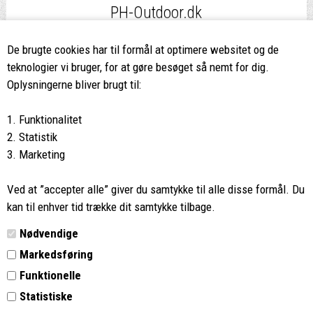
PH-Outdoor.dk
Fri fragt
ved køb over 499,-*
De brugte cookies har til formål at optimere websitet og de
teknologier vi bruger, for at gøre besøget så nemt for dig.
8662 2113
Oplysningerne bliver brugt til:
Ring hvis du har spørgsmål
1. Funktionalitet
eller ikke fandt det du søgte
2. Statistik
3. Marketing
Butikken i Viborg
har kæmpe udvalg og egen outlet
Ved at ”accepter alle” giver du samtykke til alle disse formål. Du
Vi glæder os til at se dig
kan til enhver tid trække dit samtykke tilbage.
Nødvendige
Din rygsæk
Markedsføring
Funktionelle
Kontakt
Statistiske