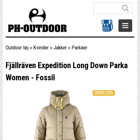
Outdoor tøj
»
Kvinder
»
Jakker
»
Parkaer
Fjällräven Expedition Long Down Parka
Women - Fossil
SPAR 25%