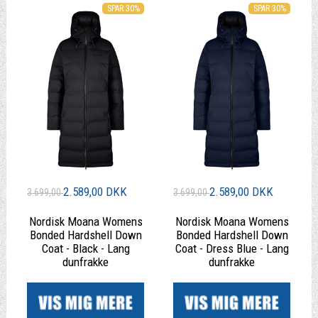
SPAR 30%
SPAR 30%
2.589,00 DKK
2.589,00 DKK
3.699,00
3.699,00
Nordisk Moana Womens
Nordisk Moana Womens
Bonded Hardshell Down
Bonded Hardshell Down
Coat - Black - Lang
Coat - Dress Blue - Lang
dunfrakke
dunfrakke
|
|