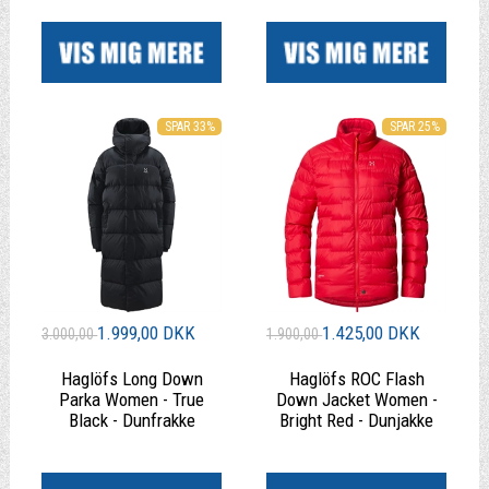
|
|
SPAR 33%
SPAR 25%
1.999,00 DKK
1.425,00 DKK
3.000,00
1.900,00
Haglöfs Long Down
Haglöfs ROC Flash
Parka Women - True
Down Jacket Women -
Black - Dunfrakke
Bright Red - Dunjakke
|
|