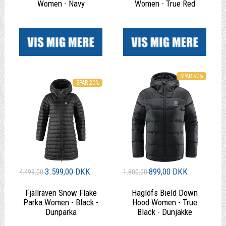
Women - Navy
Women - True Red
|
|
SPAR 50%
SPAR 20%
3.599,00 DKK
899,00 DKK
4.499,00
1.800,00
Fjällräven Snow Flake
Haglöfs Bield Down
Parka Women - Black -
Hood Women - True
Dunparka
Black - Dunjakke