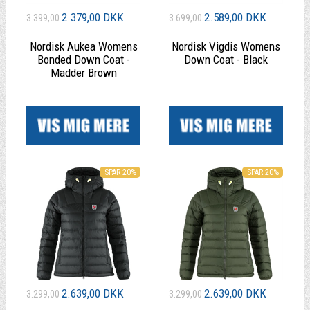
2.379,00 DKK
2.589,00 DKK
3.399,00
3.699,00
Nordisk Aukea Womens
Nordisk Vigdis Womens
Bonded Down Coat -
Down Coat - Black
Madder Brown
|
|
SPAR 20%
SPAR 20%
2.639,00 DKK
2.639,00 DKK
3.299,00
3.299,00