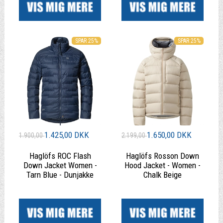
SPAR 25%
SPAR 25%
1.425,00 DKK
1.650,00 DKK
1.900,00
2.199,00
Haglöfs ROC Flash
Haglöfs Rosson Down
Down Jacket Women -
Hood Jacket - Women -
Tarn Blue - Dunjakke
Chalk Beige
|
|