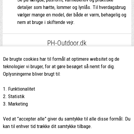
detaljer som hætte, lommer og lynlås. Til hverdagsbrug
vælger mange en model, der både er varm, behagelig og
nem at bruge i skiftende vejr.
PH-Outdoor.dk
Fri fragt
ved køb over 499,-*
De brugte cookies har til formål at optimere websitet og de
teknologier vi bruger, for at gøre besøget så nemt for dig.
8662 2113
Oplysningerne bliver brugt til:
Ring hvis du har spørgsmål
1. Funktionalitet
eller ikke fandt det du søgte
2. Statistik
3. Marketing
Butikken i Viborg
har kæmpe udvalg og egen outlet
Ved at ”accepter alle” giver du samtykke til alle disse formål. Du
Vi glæder os til at se dig
kan til enhver tid trække dit samtykke tilbage.