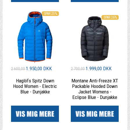
SPAR 25%
SPAR 26%
1.950,00 DKK
1.999,00 DKK
2.600,00
2.700,00
Haglöfs Spitz Down
Montane Anti-Freeze XT
Hood Women - Electric
Packable Hooded Down
Blue - Dunjakke
Jacket Womens -
Eclipse Blue - Dunjakke
|
|