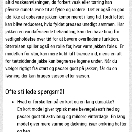
altid vaskeanvisningen, da forkert vask eller tørring kan
påvirke dunets evne til at fylde og isolere. Det er også en god
idé ikke at opbevare jakken komprimeret i lang tid, fordi loftet
kan blive reduceret, hvis fyldet presses unødigt sammen. Har
jakken en vandafvisende behandling, kan den have brug for
vedligeholdelse over tid for at bevare overfladens funktion.
Størrelsen spiller også en rolle for, hvor varm jakken føles. Er
modellen for stor, kan mere kold luft trænge ind, mens en alt
for tætsiddende jakke kan begrænse lagene under. Når du
vælger rigtigt fra start og passer godt på jakken, får du en
løsning, der kan bruges sæson efter sæson.
Ofte stillede spørgsmål
Hvad er forskellen på en kort og en lang dunjakke?
En kort model giver typisk mere bevægelsesfrihed og
passer godt til aktiv brug og mildere vinterdage. En lang
model giver mere varme og dækning, især omkring hofter
og ben.