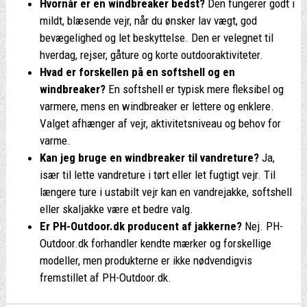
Hvornår er en windbreaker bedst?
Den fungerer godt i
mildt, blæsende vejr, når du ønsker lav vægt, god
bevægelighed og let beskyttelse. Den er velegnet til
hverdag, rejser, gåture og korte outdooraktiviteter.
Hvad er forskellen på en softshell og en
windbreaker?
En softshell er typisk mere fleksibel og
varmere, mens en windbreaker er lettere og enklere.
Valget afhænger af vejr, aktivitetsniveau og behov for
varme.
Kan jeg bruge en windbreaker til vandreture?
Ja,
især til lette vandreture i tørt eller let fugtigt vejr. Til
længere ture i ustabilt vejr kan en vandrejakke, softshell
eller skaljakke være et bedre valg.
Er PH-Outdoor.dk producent af jakkerne?
Nej. PH-
Outdoor.dk forhandler kendte mærker og forskellige
modeller, men produkterne er ikke nødvendigvis
fremstillet af PH-Outdoor.dk.