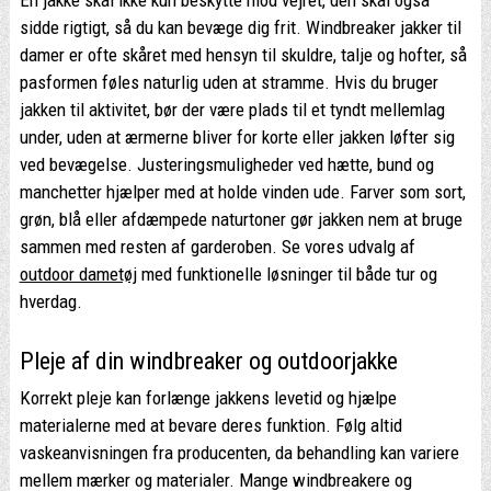
En jakke skal ikke kun beskytte mod vejret, den skal også
sidde rigtigt, så du kan bevæge dig frit. Windbreaker jakker til
damer er ofte skåret med hensyn til skuldre, talje og hofter, så
pasformen føles naturlig uden at stramme. Hvis du bruger
jakken til aktivitet, bør der være plads til et tyndt mellemlag
under, uden at ærmerne bliver for korte eller jakken løfter sig
ved bevægelse. Justeringsmuligheder ved hætte, bund og
manchetter hjælper med at holde vinden ude. Farver som sort,
grøn, blå eller afdæmpede naturtoner gør jakken nem at bruge
sammen med resten af garderoben. Se vores udvalg af
outdoor dametøj
med funktionelle løsninger til både tur og
hverdag.
Pleje af din windbreaker og outdoorjakke
Korrekt pleje kan forlænge jakkens levetid og hjælpe
materialerne med at bevare deres funktion. Følg altid
vaskeanvisningen fra producenten, da behandling kan variere
mellem mærker og materialer. Mange windbreakere og