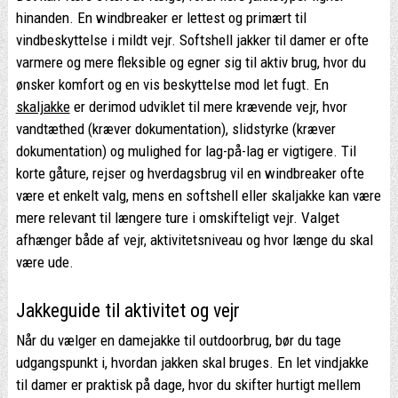
hinanden. En windbreaker er lettest og primært til
vindbeskyttelse i mildt vejr. Softshell jakker til damer er ofte
varmere og mere fleksible og egner sig til aktiv brug, hvor du
ønsker komfort og en vis beskyttelse mod let fugt. En
skaljakke
er derimod udviklet til mere krævende vejr, hvor
vandtæthed (kræver dokumentation), slidstyrke (kræver
dokumentation) og mulighed for lag-på-lag er vigtigere. Til
korte gåture, rejser og hverdagsbrug vil en windbreaker ofte
være et enkelt valg, mens en softshell eller skaljakke kan være
mere relevant til længere ture i omskifteligt vejr. Valget
afhænger både af vejr, aktivitetsniveau og hvor længe du skal
være ude.
Jakkeguide til aktivitet og vejr
Når du vælger en damejakke til outdoorbrug, bør du tage
udgangspunkt i, hvordan jakken skal bruges. En let vindjakke
til damer er praktisk på dage, hvor du skifter hurtigt mellem