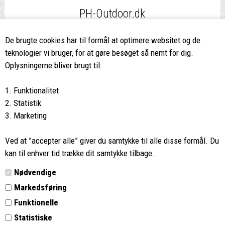
PH-Outdoor.dk
Fri fragt
ved køb over 499,-*
De brugte cookies har til formål at optimere websitet og de
teknologier vi bruger, for at gøre besøget så nemt for dig.
8662 2113
Oplysningerne bliver brugt til:
Ring hvis du har spørgsmål
1. Funktionalitet
eller ikke fandt det du søgte
2. Statistik
3. Marketing
Butikken i Viborg
har kæmpe udvalg og egen outlet
Ved at ”accepter alle” giver du samtykke til alle disse formål. Du
Vi glæder os til at se dig
kan til enhver tid trække dit samtykke tilbage.
Nødvendige
Din rygsæk
Markedsføring
Funktionelle
Kontakt
Statistiske