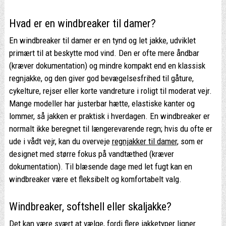
Hvad er en windbreaker til damer?
En windbreaker til damer er en tynd og let jakke, udviklet
primært til at beskytte mod vind. Den er ofte mere åndbar
(kræver dokumentation) og mindre kompakt end en klassisk
regnjakke, og den giver god bevægelsesfrihed til gåture,
cykelture, rejser eller korte vandreture i roligt til moderat vejr.
Mange modeller har justerbar hætte, elastiske kanter og
lommer, så jakken er praktisk i hverdagen. En windbreaker er
normalt ikke beregnet til længerevarende regn; hvis du ofte er
ude i vådt vejr, kan du overveje
regnjakker til damer
, som er
designet med større fokus på vandtæthed (kræver
dokumentation). Til blæsende dage med let fugt kan en
windbreaker være et fleksibelt og komfortabelt valg.
Windbreaker, softshell eller skaljakke?
Det kan være svært at vælge, fordi flere jakketyper ligner