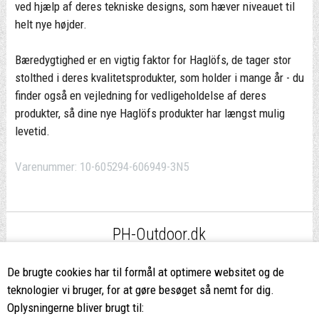
ved hjælp af deres tekniske designs, som hæver niveauet til
helt nye højder.
Bæredygtighed er en vigtig faktor for Haglöfs, de tager stor
stolthed i deres kvalitetsprodukter, som holder i mange år - du
finder også en vejledning for vedligeholdelse af deres
produkter, så dine nye Haglöfs produkter har længst mulig
levetid.
Varenummer:
10-605294-606949-3N5
PH-Outdoor.dk
Fri fragt
ved køb over 499,-*
De brugte cookies har til formål at optimere websitet og de
teknologier vi bruger, for at gøre besøget så nemt for dig.
8662 2113
Oplysningerne bliver brugt til: