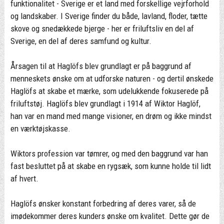
funktionalitet - Sverige er et land med forskellige vejrforhold
og landskaber. I Sverige finder du både, lavland, floder, tætte
skove og snedækkede bjerge - her er friluftsliv en del af
Sverige, en del af deres samfund og kultur.
Årsagen til at Haglöfs blev grundlagt er på baggrund af
menneskets ønske om at udforske naturen - og dertil ønskede
Haglöfs at skabe et mærke, som udelukkende fokuserede på
friluftstøj. Haglöfs blev grundlagt i 1914 af Wiktor Haglöf,
han var en mand med mange visioner, en drøm og ikke mindst
en værktøjskasse.
Wiktors profession var tømrer, og med den baggrund var han
fast besluttet på at skabe en rygsæk, som kunne holde til lidt
af hvert.
Haglöfs ønsker konstant forbedring af deres varer, så de
imødekommer deres kunders ønske om kvalitet. Dette gør de