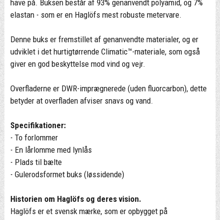
have på. Buksen består af 93% genanvendt polyamid, og 7%
elastan - som er en Haglöfs mest robuste metervare.
Denne buks er fremstillet af genanvendte materialer, og er
udviklet i det hurtigtørrende Climatic™-materiale, som også
giver en god beskyttelse mod vind og vejr.
Overfladerne er DWR-imprægnerede (uden fluorcarbon), dette
betyder at overfladen afviser snavs og vand.
Specifikationer:
- To forlommer
- En lårlomme med lynlås
- Plads til bælte
- Gulerodsformet buks (løssidende)
Historien om Haglöfs og deres vision.
Haglöfs er et svensk mærke, som er opbygget på