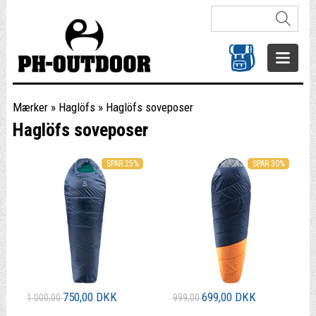
Mærker
»
Haglöfs
»
Haglöfs soveposer
Haglöfs soveposer
SPAR 25%
SPAR 30%
750,00 DKK
699,00 DKK
1.000,00
999,00