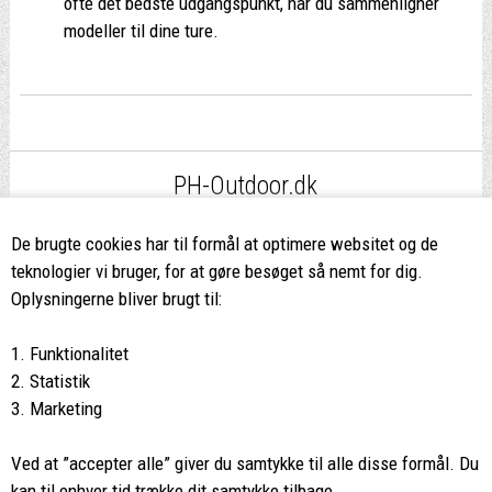
ofte det bedste udgangspunkt, når du sammenligner
modeller til dine ture.
PH-Outdoor.dk
Fri fragt
ved køb over 499,-*
De brugte cookies har til formål at optimere websitet og de
teknologier vi bruger, for at gøre besøget så nemt for dig.
8662 2113
Oplysningerne bliver brugt til:
Ring hvis du har spørgsmål
1. Funktionalitet
eller ikke fandt det du søgte
2. Statistik
3. Marketing
Butikken i Viborg
har kæmpe udvalg og egen outlet
Ved at ”accepter alle” giver du samtykke til alle disse formål. Du
Vi glæder os til at se dig
kan til enhver tid trække dit samtykke tilbage.