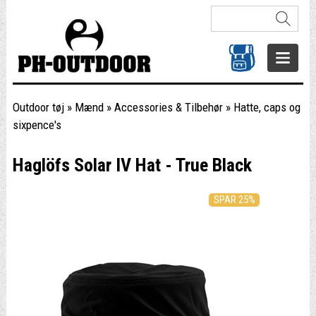
Outdoor tøj
»
Mænd
»
Accessories & Tilbehør
»
Hatte, caps og
sixpence's
Haglöfs Solar IV Hat - True Black
SPAR 25%