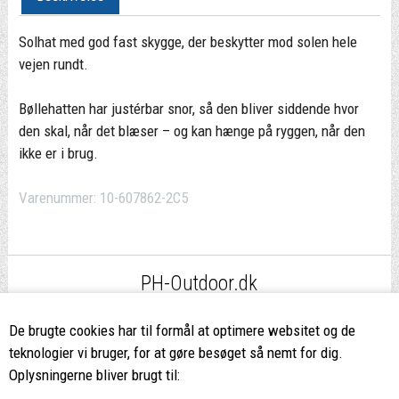
Solhat med god fast skygge, der beskytter mod solen hele
vejen rundt.
Bøllehatten har justérbar snor, så den bliver siddende hvor
den skal, når det blæser – og kan hænge på ryggen, når den
ikke er i brug.
Varenummer:
10-607862-2C5
PH-Outdoor.dk
Fri fragt
ved køb over 499,-*
De brugte cookies har til formål at optimere websitet og de
teknologier vi bruger, for at gøre besøget så nemt for dig.
8662 2113
Oplysningerne bliver brugt til: