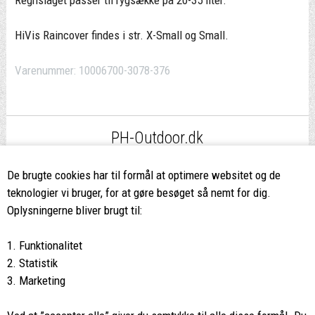
Regnslaget passer til rygsække på 20-35 liter.
HiVis Raincover findes i str. X-Small og Small.
Varenummer:
10006700-3078-376
PH-Outdoor.dk
Fri fragt
ved køb over 499,-*
De brugte cookies har til formål at optimere websitet og de
teknologier vi bruger, for at gøre besøget så nemt for dig.
8662 2113
Oplysningerne bliver brugt til:
Ring hvis du har spørgsmål
1. Funktionalitet
eller ikke fandt det du søgte
2. Statistik
3. Marketing
Butikken i Viborg
har kæmpe udvalg og egen outlet