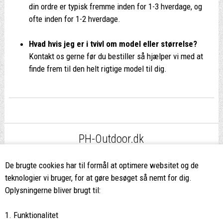
din ordre er typisk fremme inden for 1-3 hverdage, og
ofte inden for 1-2 hverdage.
Hvad hvis jeg er i tvivl om model eller størrelse?
Kontakt os gerne før du bestiller så hjælper vi med at
finde frem til den helt rigtige model til dig.
PH-Outdoor.dk
Fri fragt
ved køb over 499,-*
De brugte cookies har til formål at optimere websitet og de
teknologier vi bruger, for at gøre besøget så nemt for dig.
8662 2113
Oplysningerne bliver brugt til:
Ring hvis du har spørgsmål
1. Funktionalitet
eller ikke fandt det du søgte