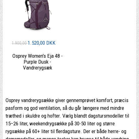
1.520,00 DKK
1.900,00
Osprey Women's Eja 48 -
Purple Dusk -
Vandrerygsæk
|
Osprey vandrerygsække giver gennemprøvet komfort, præcis
pasform og god ventilation, så du går længere med mindre
træthed i skuldre og hofter. Vælg blandt dagstursmodeller til
15–26 liter, weekendrygsække på 30-50 liter og større
rygsække på 60+ liter til flerdagsture. Der er både herre- og
damemodeller, og mange tasker kan bruges til både vandring,