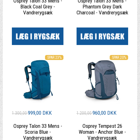
Osprey Talon 33 Mens -
Osprey Talon 33 Mens -
Black Coal Grey -
Phantom Grey Dark
Vandrerygsæk
Charcoal - Vandrerygsæk
|
|
SPAR 23%
SPAR 20%
999,00 DKK
960,00 DKK
1.300,00
1.200,00
Osprey Talon 33 Mens -
Osprey Tempest 26
Scoria Blue -
Woman - Anchor Blue -
Vandrerygsæk
Vandrerygsæk