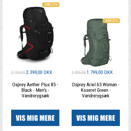
SPAR 23%
SPAR 25%
2.399,00 DKK
1.799,00 DKK
3.100,00
2.400,00
Osprey Aether Plus 85 -
Osprey Ariel 65 Woman -
Black - Men's -
Koseret Green -
Vandrerygsæk
Vandrerygsæk
|
|