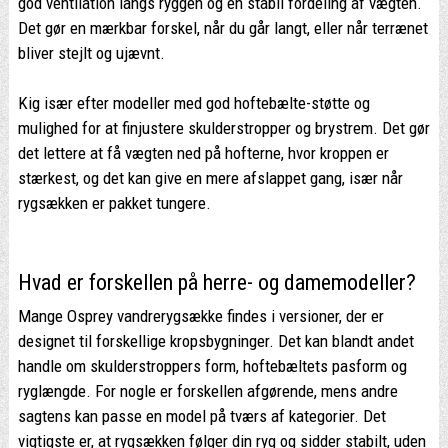
god ventilation langs ryggen og en stabil fordeling af vægten.
Det gør en mærkbar forskel, når du går langt, eller når terrænet
bliver stejlt og ujævnt.
Kig især efter modeller med god hoftebælte-støtte og
mulighed for at finjustere skulderstropper og brystrem. Det gør
det lettere at få vægten ned på hofterne, hvor kroppen er
stærkest, og det kan give en mere afslappet gang, især når
rygsækken er pakket tungere.
Hvad er forskellen på herre- og damemodeller?
Mange Osprey vandrerygsække findes i versioner, der er
designet til forskellige kropsbygninger. Det kan blandt andet
handle om skulderstroppers form, hoftebæltets pasform og
ryglængde. For nogle er forskellen afgørende, mens andre
sagtens kan passe en model på tværs af kategorier. Det
vigtigste er, at rygsækken følger din ryg og sidder stabilt, uden