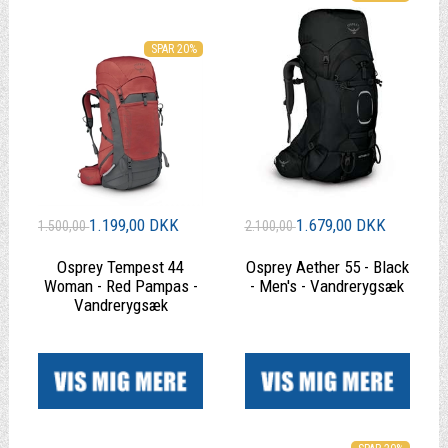
SPAR 20%
1.199,00 DKK
1.679,00 DKK
1.500,00
2.100,00
Osprey Tempest 44
Osprey Aether 55 - Black
Woman - Red Pampas -
- Men's - Vandrerygsæk
Vandrerygsæk
|
|