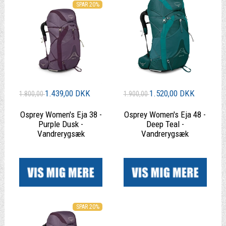
SPAR 20%
1.439,00 DKK
1.520,00 DKK
1.800,00
1.900,00
Osprey Women's Eja 38 -
Osprey Women's Eja 48 -
Purple Dusk -
Deep Teal -
Vandrerygsæk
Vandrerygsæk
|
|
SPAR 20%