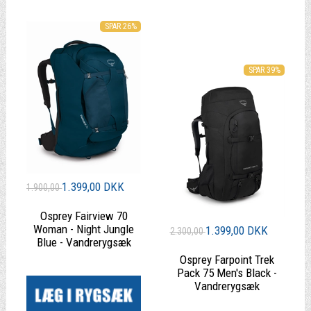
SPAR 26%
SPAR 39%
1.399,00 DKK
1.900,00
Osprey Fairview 70
Woman - Night Jungle
1.399,00 DKK
2.300,00
Blue - Vandrerygsæk
Osprey Farpoint Trek
|
Pack 75 Men's Black -
Vandrerygsæk
|