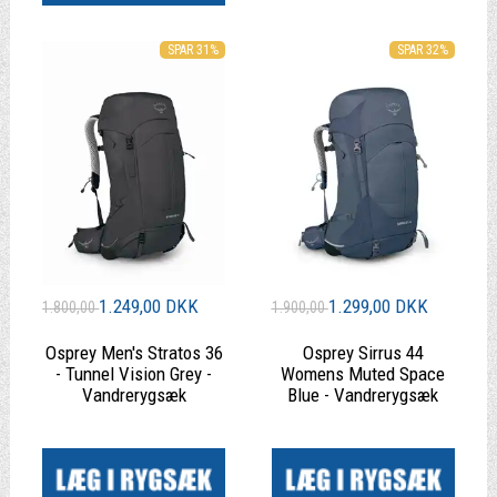
SPAR 31%
SPAR 32%
1.249,00 DKK
1.299,00 DKK
1.800,00
1.900,00
Osprey Men's Stratos 36
Osprey Sirrus 44
- Tunnel Vision Grey -
Womens Muted Space
Vandrerygsæk
Blue - Vandrerygsæk
|
|