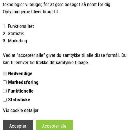
teknologier vi bruger, for at gøre besøget så nemt for dig.
8662 2113
Oplysningerne bliver brugt til:
Ring hvis du har spørgsmål
1. Funktionalitet
eller ikke fandt det du søgte
2. Statistik
3. Marketing
Butikken i Viborg
har kæmpe udvalg og egen outlet
Ved at ”accepter alle” giver du samtykke til alle disse formål. Du
Vi glæder os til at se dig
kan til enhver tid trække dit samtykke tilbage.
Nødvendige
Din rygsæk
Markedsføring
Funktionelle
Kontakt
Statistiske
Retur
Vis cookie detaljer
Vilkår