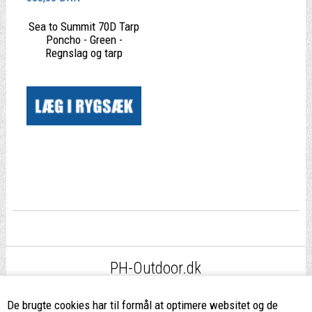
Sea to Summit 70D Tarp
Poncho - Green -
Regnslag og tarp
|
PH-Outdoor.dk
Fri fragt
ved køb over 499,-*
De brugte cookies har til formål at optimere websitet og de